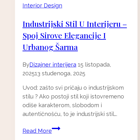
Interior Design
stana:
topli
Industrijski Stil U Interijeru –
minimalizam
Spoj Sirove Elegancije I
i
“soft
Urbanog Šarma
luxury”
u
By
Dizajner interijera
15 listopada,
praksi
2025
13 studenoga, 2025
2026
Uvod: zašto svi pričaju o industrijskom
stilu ? Ako postoji stil koji istovremeno
odiše karakterom, slobodom i
autentičnošću, to je industrijski stil….
Industrijski
Read More
stil