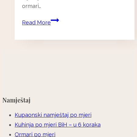
ormari…
Ormari
Read More
za
sobe
–
kompletan
vodič
za
odabir
idealnog
ormara
Namještaj
po
mjeri
Kupaonski namještaj po mjeri
Kuhinja po mjeri BiH – u 6 koraka
Ormari po mjeri