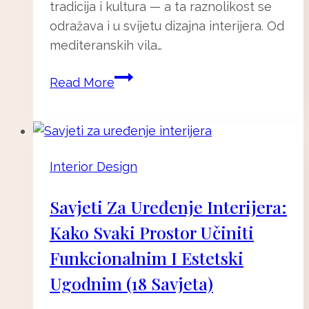
tradicija i kultura — a ta raznolikost se
odražava i u svijetu dizajna interijera. Od
mediteranskih vila…
Dizajn
Read More
interijera
Hrvatska:
stilovi
koji
Interior Design
oblikuju
prostor
Savjeti Za Uređenje Interijera:
i
Kako Svaki Prostor Učiniti
identitet
Funkcionalnim I Estetski
Ugodnim (18 Savjeta)