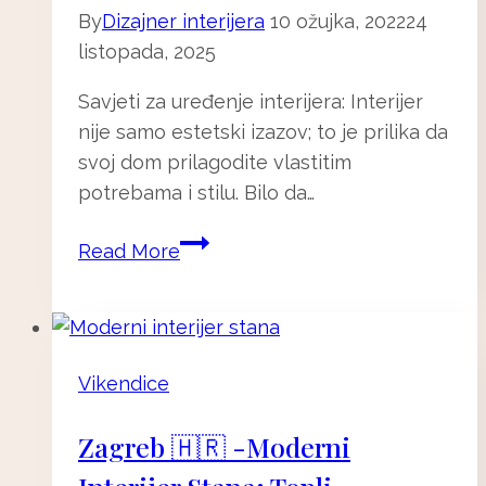
By
Dizajner interijera
10 ožujka, 2022
24
listopada, 2025
Savjeti za uređenje interijera: Interijer
nije samo estetski izazov; to je prilika da
svoj dom prilagodite vlastitim
potrebama i stilu. Bilo da…
Savjeti
Read More
za
uređenje
interijera:
Kako
Vikendice
svaki
prostor
Zagreb 🇭🇷 -Moderni
učiniti
funkcionalnim