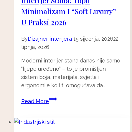
Interijer Stana: Topli
i
Minimalizam I “soft Luxury”
estetski
U Praksi 2026
ugodnim
(18
By
Dizajner interijera
15 siječnja, 2026
22
savjeta)
lipnja, 2026
Moderni interijer stana danas nije samo
“lijepo uređeno” – to je promišljen
sistem boja, materijala, svjetla i
ergonomije koji ti omogućava da…
Zagreb
Read More
🇭🇷
-
Moderni
interijer