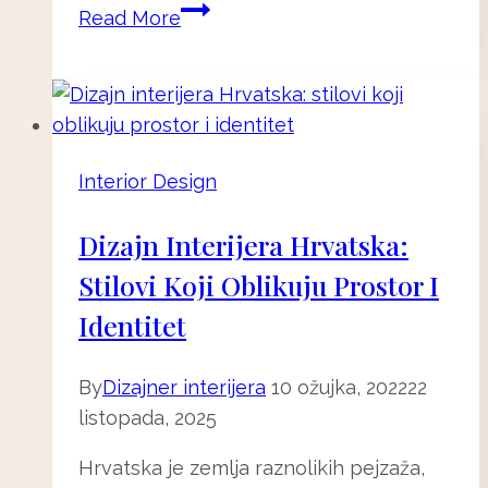
Rasvjeta
Read More
i
zdravlje:
Kako
pravilno
osvjetljenje
Interior Design
utiče
na
Dizajn Interijera Hrvatska:
san,
Stilovi Koji Oblikuju Prostor I
hormone,
energiju
Identitet
i
starenje
By
Dizajner interijera
10 ožujka, 2022
22
listopada, 2025
Hrvatska je zemlja raznolikih pejzaža,