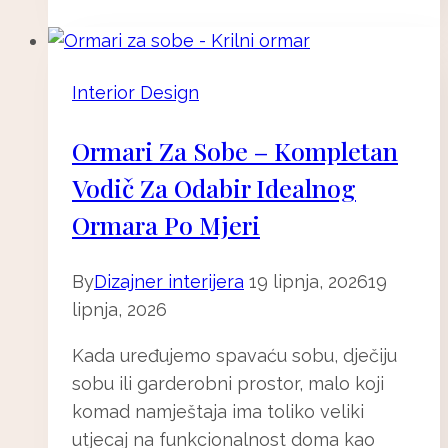
u
interijeru
–
Interior Design
spoj
sirove
Ormari Za Sobe – Kompletan
elegancije
Vodič Za Odabir Idealnog
i
urbanog
Ormara Po Mjeri
šarma
By
Dizajner interijera
19 lipnja, 2026
19
lipnja, 2026
Kada uređujemo spavaću sobu, dječiju
sobu ili garderobni prostor, malo koji
komad namještaja ima toliko veliki
utjecaj na funkcionalnost doma kao