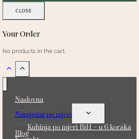
CLOSE
Your Order
No products in the cart.
Naslovna
TOGGLE
Namještaj po mjeri
CHILD
MENU
Kuhinja po mjeri BiH – u 6 koraka
Blog